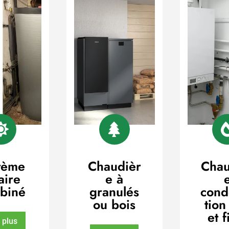


tème
Chaudièr
Chau
aire
e à
biné
granulés
cond
ou bois
tion
et f
 plus