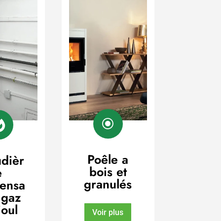
\

Poêle a
dièr
bois et
e
granulés
ensa
 gaz
ioul
Voir plus