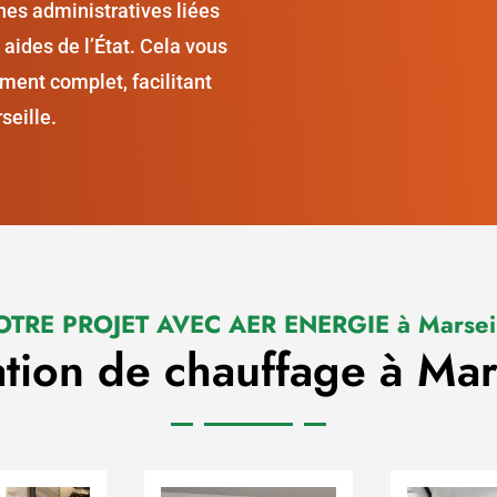
hes administratives liées
 aides de l’État. Cela vous
ent complet, facilitant
seille.
OTRE PROJET AVEC AER ENERGIE à Marseil
lation de chauffage à Mars