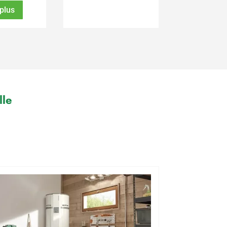
 plus
le