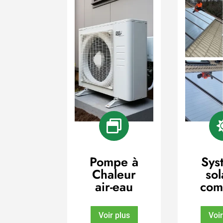

Pompe à
Sys
Chaleur
sol
air-eau
com
Voir plus
Voir