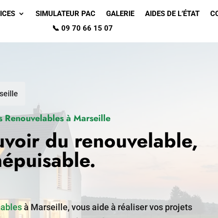
ICES
SIMULATEUR PAC
GALERIE
AIDES DE L’ÉTAT
C
📞 09 70 66 15 07
seille
 Renouvelables à Marseille
uvoir du renouvelable,
népuisable.
lables
à Marseille, vous aide à réaliser vos projets