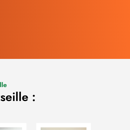
le
eille :