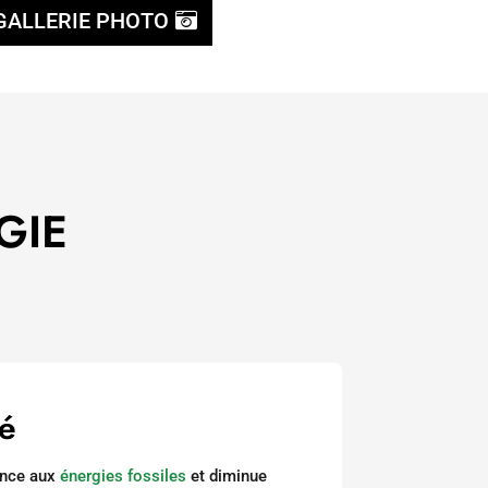
GALLERIE PHOTO
RGIE
té
ance aux
énergies fossiles
et diminue