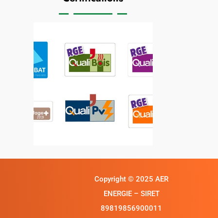
Copyright ©
2025 AER
ENERGIE – SIRET
89819856900011