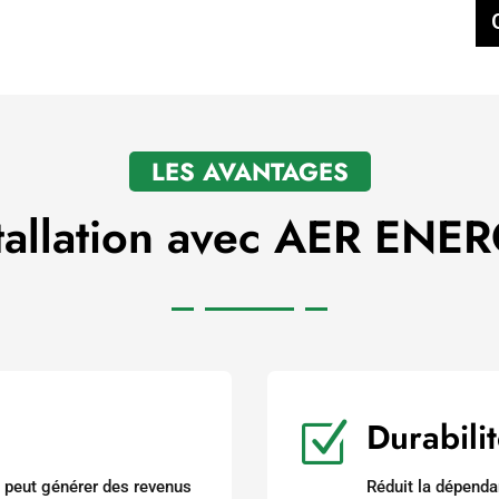
LES AVANTAGES
tallation avec AER ENE
Durabili
Z
et peut générer des revenus
Réduit la dépend