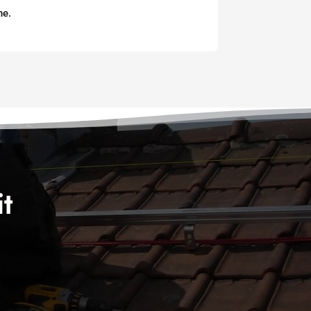
ne.
t